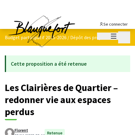
Se connecter
Menu princi
Menu p
Budget participatif 2025-2026
/
Dépôt des projets
Cette proposition a été retenue
Les Clairières de Quartier –
redonner vie aux espaces
perdus
Florent
Retenue