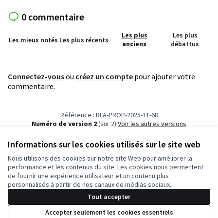
0 commentaire
Les plus
Les plus
Les mieux notés
Les plus récents
anciens
débattus
Connectez-vous
ou
créez un compte
pour ajouter votre
commentaire.
Référence : BLA-PROP-2025-11-68
Numéro de version 2
(sur 2)
voir les autres versions
Vérifiez l'empreinte numérique
Informations sur les cookies utilisés sur le site web
Nous utilisons des cookies sur notre site Web pour améliorer la
Conditions d'utilisation
performance et les contenus du site. Les cookies nous permettent
Paramètres des cookies
de fournir une expérience utilisateur et un contenu plus
Français
personnalisés à partir de nos canaux de médias sociaux.
Choisir la langue
Choose language
Tout accepter
Accepter seulement les cookies essentiels