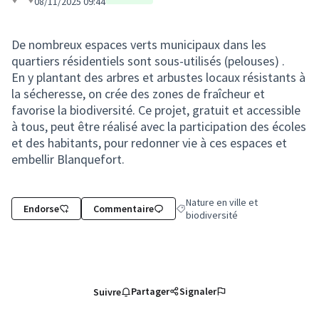
08/11/2025 09:44
De nombreux espaces verts municipaux dans les
quartiers résidentiels sont sous-utilisés (pelouses) .
En y plantant des arbres et arbustes locaux résistants à
la sécheresse, on crée des zones de fraîcheur et
favorise la biodiversité. Ce projet, gratuit et accessible
à tous, peut être réalisé avec la participation des écoles
et des habitants, pour redonner vie à ces espaces et
embellir Blanquefort.
Nature en ville et
Endorse
Commentaire
Filtrer les résultats de la catégori
biodiversité
Partager
Signaler
Suivre